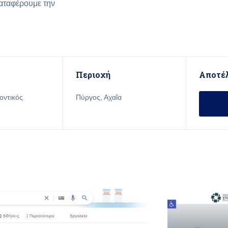
καταφέρουμε την
Περιοχή
Αποτέ
οντικός
Πύργος, Αχαΐα
Α