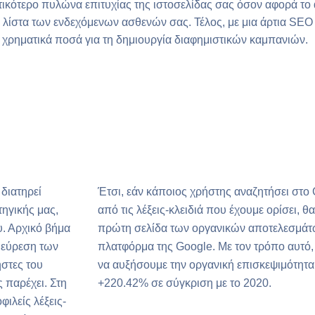
ικότερο πυλώνα επιτυχίας της ιστοσελίδας σας όσον αφορά το
η λίστα των ενδεχόμενων ασθενών σας. Τέλος, με μια άρτια SEO 
α χρηματικά ποσά για τη δημιουργία διαφημιστικών καμπανιών.
διατηρεί
Έτσι, εάν κάποιος χρήστης αναζητήσει στο
τηγικής μας,
από τις λέξεις-κλειδιά που έχουμε ορίσει, θ
υ. Αρχικό βήμα
πρώτη σελίδα των οργανικών αποτελεσμάτ
ι εύρεση των
πλατφόρμα της Google. Με τον τρόπο αυτό,
στες του
να αυξήσουμε την οργανική επισκεψιμότητα
 παρέχει. Στη
+220.42% σε σύγκριση με το 2020.
φιλείς λέξεις-