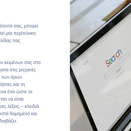
τότοπό σας, μπορεί
λεί μια περίπλοκη
ελίδας σας
ων κειμένων σας στο
σματα στις μηχανές
α των όρων
ήστες και τη
ενα έτσι ώστε το
πει να είναι
ες λέξεις – κλειδιά
σωστά δομημένο και
διαβάζει.