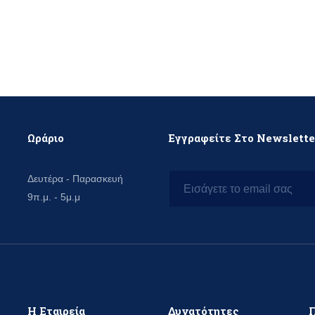
Ωράριο
Εγγραφείτε Στο Newslett
Δευτέρα - Παρασκευή
9π.μ. - 5μ.μ
Η Εταιρεία
Δυνατότητες