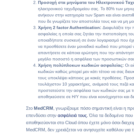
Προσοχή στα μηνύματα του Ηλεκτρονικού Ταχ
ηλεκτρονικού ταχυδρομείου σας. Το 80% των μηνυ
ανήκουν στην κατηγορία των Spam και είναι ανεπι
που δε γνωρίζετε τον αποστολέα τους και να μη μ
Χρήση 2 factor Authentication:
Διαφυλάξτε την 
ασφαλείας η οποία σας ζητάει την πιστοποίηση του
οποιαδήποτε συσκευή σε έναν λογαριασμό που έχετε
να προσθέσετε έναν μοναδικό κωδικό που μπορεί ν
απαντήσετε σε κάποια ερώτηση που την απάντηση έ
μεγάλο ποσοστό η ασφάλεια των προσωπικών σας
Χρήση πολύπλοκων κωδικών ασφαλείας:
Οι ε
κωδικών καθώς μπορεί μεν κάτι τέτοιο να σας διευκ
τους υποκλέψει κάποιος με κακές προθέσεις. Προ
τουλάχιστον 10 χαρακτήρες, ανάμεσά τους πεζά και
προστατεύστε την ασφάλεια των κωδικών σας με τη
αποθηκεύσετε σε Η/Υ που είναι κοινόχρηστοι και δε
Στο
MedCRM
, γνωρίζουμε πόσο σημαντική είναι η πρ
επενδύσει στην
ασφάλειά τους
. Όλα τα δεδομένα που 
αποθηκεύονται στο Cloud όπου έχετε μόνο όσοι διαχε
MedCRM, δεν χρειάζεται να ανησυχείτε καθόλου για