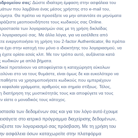
υδρομείου σας:
Δώστε ιδιαίτερη έμφαση στην ασφάλεια του
μάτων που λαμβάνει ένας μέσος χρήστης στο e-mail του,
θύμητα. Θα πρέπει να προσέξετε να μην απαντάτε σε μηνύματα
οιράζεστε μεοποιονδήποτε τους κωδικούς σας Online.
προστασία των λογαριασμών σας με τη χρήση δικλείδας
 λογαριασμού σας. Με άλλα λόγια, για να εισέλθετε από
 ενεργοποιήσει τη χρήση του 2-factor Authenticator, θα πρέπει
α έχει στην κατοχή του μόνο ο ιδιοκτήτης του λογαριασμού, να
χετε ορίσει εσείς κλπ. Με τον τρόπο αυτό, αυξάνεται κατά
 κωδικών με απλά βήματα.
ιδικοί προτείνουν να αποφεύγεται η καταχώρηση εύκολων
ολύνει στο να τους θυμάστε, είναι όμως δε και ευκολότερο να
σπαθήστε να χρησιμοποιήσετε κωδικούς που εμπεριέχουν
 κεφαλαία γράμματα, αριθμούς και σημεία στίξεως. Τέλος,
 διατήρηση της μυστικότητάς τους και αποφύγετε να τους
ν είστε ο μοναδικός τους κάτοχος.
οστασία των δεδομένων σας και για τον λόγο αυτό έχουμε
εισάγετε στο ιατρικό πρόγραμμα διαχείρισης δεδομένων,
ιρίζεστε τον λογαριασμό σας πρόσβαση. Με τη χρήση του
 την ασφάλεια όσων καταχωρείτε στην πλατφόρμα